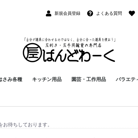
新規会員登録
よくある質問
はさみ各種
キッチン用品
園芸・工作用品
バラエテ
ペン
ープペン
パス
(切出刀)
学習はさみ
事務はさみ
和裁・洋裁はさみ
美容はさみ
その他・専門はさみ
洋・和包丁
横手・後手急須
レードル
調理用具
テーブル小物
草取鎌
園芸はさみ
メジャー・曲尺
カッター
工作用具・その他
Wallet(
時計
デジタル
バラエテ
ファッシ
京扇子
書籍
をお待ちしております。