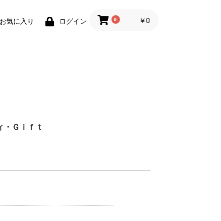
0
￥0
お気に入り
ログイン
ィ・Ｇｉｆｔ
財布)
小物
ィグッズ
ョン小物