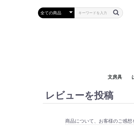
文房具
レビューを投稿
万年筆・筆
ボールペン
鉛筆・シャ
定規・コン
彫刻刀・小刀
事務用品
商品について、お客様のご感想