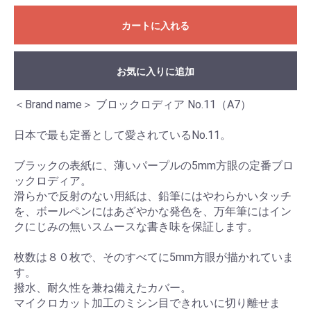
カートに入れる
お気に入りに追加
＜Brand name＞ ブロックロディア No.11（A7）
日本で最も定番として愛されているNo.11。
ブラックの表紙に、薄いパープルの5mm方眼の定番ブロ
ックロディア。
滑らかで反射のない用紙は、鉛筆にはやわらかいタッチ
を、ボールペンにはあざやかな発色を、万年筆にはイン
クにじみの無いスムースな書き味を保証します。
枚数は８０枚で、そのすべてに5mm方眼が描かれていま
す。
撥水、耐久性を兼ね備えたカバー。
マイクロカット加工のミシン目できれいに切り離せま