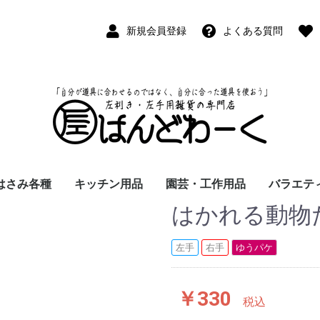
新規会員登録
よくある質問
はさみ各種
キッチン用品
園芸・工作用品
バラエテ
はかれる動物
ペン
ープペン
パス
(切出刀)
学習はさみ
事務はさみ
和裁・洋裁はさみ
美容はさみ
その他・専門はさみ
洋・和包丁
横手・後手急須
レードル
調理用具
テーブル小物
草取鎌
園芸はさみ
メジャー・曲尺
カッター
工作用具・その他
Wallet(
時計
デジタル
バラエテ
ファッシ
京扇子
書籍
左手
右手
ゆうパケ
￥330
税込