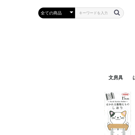
文房具
万年筆・筆
ボールペン
鉛筆・シャ
定規・コン
彫刻刀・小刀
事務用品