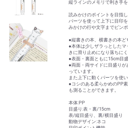
縦ラインのメモリで利き手を
読みかけのポイントを目指し
パーツを使って上下に目印を
みかけの行や文字までピンポ
●縦書きの本、横書きの本ど
●本体は少しザラっとしたマ
きに滑り止めになり落ちにく
●表面・裏面ともに15cm
●両面・両サイドに目盛りが
っています。
また上下に動くパーツを使い
●コシのある柔らかめのPP
も測ることができます。
本体:PP
目盛り:表・裏/15cm
表/縦目盛り、裏/横目盛り
動物デザイン:ネコ
目印ポイント機能