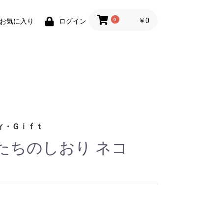
0
￥0
お気に入り
ログイン
ィ・Ｇｉｆｔ
たちのしおり ネコ
財布)
小物
ィグッズ
ョン小物