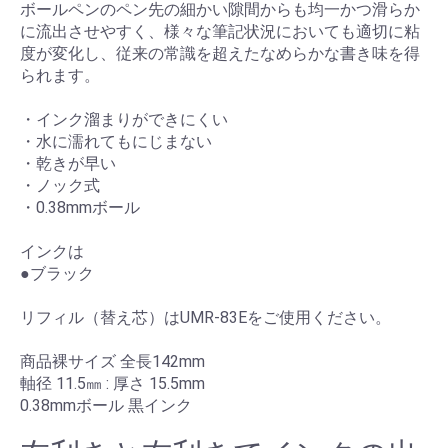
ボールペンのペン先の細かい隙間からも均一かつ滑らか
に流出させやすく、様々な筆記状況においても適切に粘
度が変化し、従来の常識を超えたなめらかな書き味を得
られます。
・インク溜まりができにくい
・水に濡れてもにじまない
・乾きが早い
・ノック式
・0.38mmボール
インクは
●ブラック
リフィル（替え芯）はUMR-83Eをご使用ください。
商品裸サイズ 全長142mm
軸径 11.5㎜ : 厚さ 15.5mm
0.38mmボール 黒インク