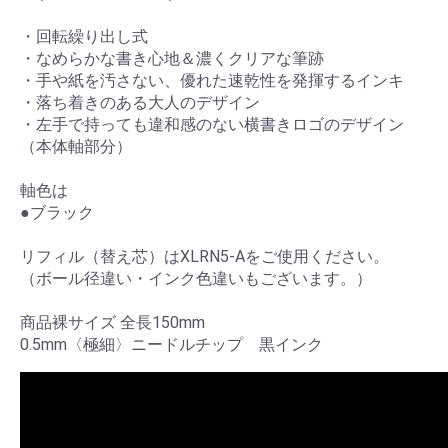
・回転繰り出し式
・なめらかな書き心地＆濃くクリアな筆跡
・手や紙を汚さない、優れた速乾性を発揮するインキ
・落ち着きのある大人のデザイン
・左手で持っても違和感のない横書きロゴのデザイン
（本体軸部分）
軸色は
●ブラック
リフィル（替え芯）はXLRN5-Aをご使用ください。
（ボール径違い・インク色違いもございます。）
商品裸サイズ 全長150mm
0.5mm〈極細〉ニードルチップ 黒インク