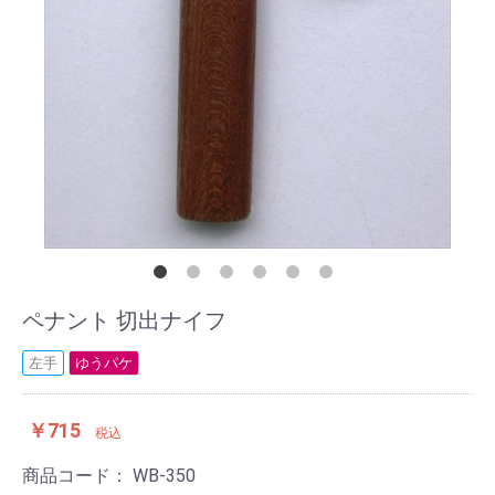
ペナント 切出ナイフ
左手
ゆうパケ
￥715
税込
商品コード：
WB-350